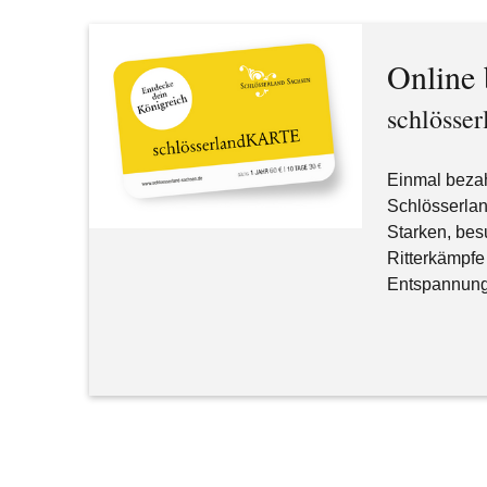
Online 
schlöss
Einmal bezah
Schlösserla
Starken, bes
Ritterkämpfe
Entspannung 