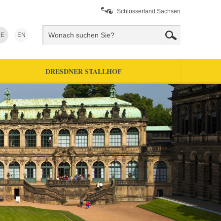
Schlösserland Sachsen
E
EN
DRESDNER STALLHOF