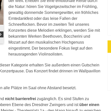
der Welt. Erleben Sie eine emotionale Reise durch
die Natur: hören Sie Vogelgezwitscher im Frühling,
gewaltig donnernde Sommergewitter, ein fröhliches
Erntedankfest oder das leise Fallen der
Schneeflocken. Bevor im zweiten Teil unseres
Konzertes diese Melodien erklingen, werden Sie mit
bekannten Werken Beethoven, Boccherini und
Mozart auf den musikalischen Hochgenuss
eingestimmt. Der besondere Fokus liegt auf den
herausragenden Violinsolisten.
n dieser Kategorie erhalten Sie außerdem einen Gutschein
r Konzertpause. Das Konzert findet drinnen im Wallpavillon
n alle Plätze im Saal ohne Abstand besetzt.
ind
nicht barrierefrei
zugänglich. Es sind Stufen zu
r oberen Ebene des Dresdner Zwingers und ist
über einen
Meister - Theaterplatz 1a - den Hang hinauf) zu erreichen.