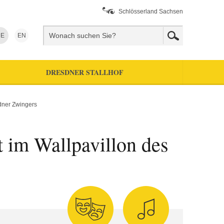
Schlösserland Sachsen
E
EN
DRESDNER STALLHOF
sdner Zwingers
t im Wallpavillon des