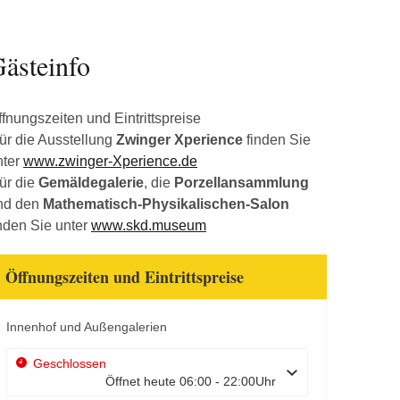
ästeinfo
ffnungszeiten und Eintrittspreise
für die Ausstellung
Zwinger Xperience
finden Sie
nter
www.zwinger-Xperience.de
für die
Gemäldegalerie
, die
Porzellansammlung
nd den
Mathematisch-Physikalischen-Salon
inden Sie unter
www.skd.museum
Öffnungszeiten und Eintrittspreise
Innenhof und Außengalerien
Geschlossen
Öffnet heute 06:00 - 22:00Uhr