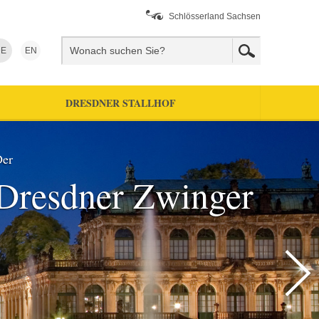
Schlösserland Sachsen
E
EN
DRESDNER STALLHOF
er
Dresdner Zwinger