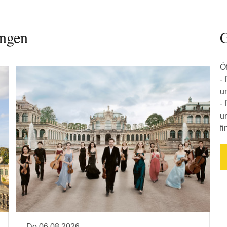
ungen
G
Ö
- 
u
- 
u
f
Do 06.08.2026