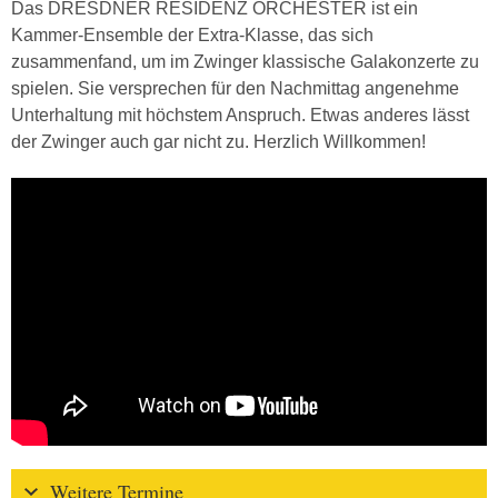
Das DRESDNER RESIDENZ ORCHESTER ist ein
Kammer-Ensemble der Extra-Klasse, das sich
zusammenfand, um im Zwinger klassische Galakonzerte zu
spielen. Sie versprechen für den Nachmittag angenehme
Unterhaltung mit höchstem Anspruch. Etwas anderes lässt
der Zwinger auch gar nicht zu. Herzlich Willkommen!
Weitere Termine