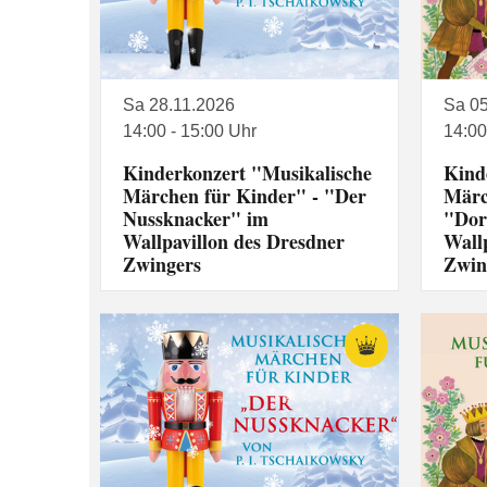
Sa 28.11.2026
Sa 0
14:00 - 15:00 Uhr
14:00
Kinderkonzert "Musikalische
Kind
Märchen für Kinder" - "Der
Märc
Nussknacker" im
"Dor
Wallpavillon des Dresdner
Wall
Zwingers
Zwin