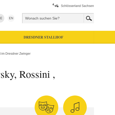
Schlösserland Sachsen
E
EN
DRESDNER STALLHOF
t im Dresdner Zwinger
ky, Rossini ,