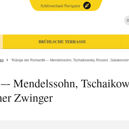
Schlösserland-Navigator
D
BRÜHLSCHE TERRASSE
gen
"Klänge der Romantik –- Mendelssohn, Tschaikowsky, Rossini , Galakonzer
–- Mendelssohn, Tschaikows
ner Zwinger