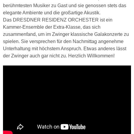
berühmtesten Musiker zu Gast und sie genossen stets das
elegante Ambiente und die großartige Akustik.
Das DRESDNER RESIDENZ ORCHESTER ist ein
Kammer-Ensemble der Extra-Klasse, das sich
zusammenfand, um im Zwinger klassische Galakonzerte zu
spielen. Sie versprechen für den Nachmittag angenehme
Unterhaltung mit höchstem Anspruch. Etwas anderes lässt
der Zwinger auch gar nicht zu. Herzlich Willkommen!