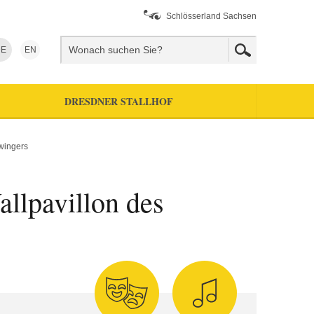
Schlösserland Sachsen
E
EN
DRESDNER STALLHOF
Zwingers
llpavillon des