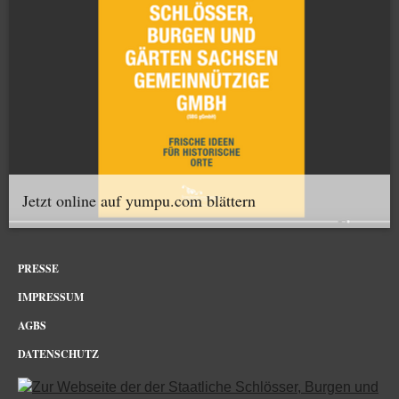
Jetzt online auf yumpu.com blättern
PRESSE
IMPRESSUM
AGBS
DATENSCHUTZ