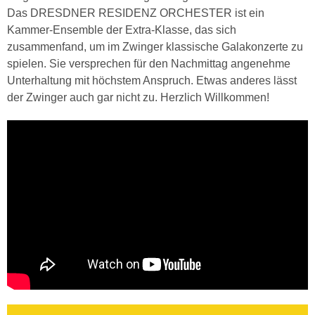
Das DRESDNER RESIDENZ ORCHESTER ist ein
Kammer-Ensemble der Extra-Klasse, das sich
zusammenfand, um im Zwinger klassische Galakonzerte zu
spielen. Sie versprechen für den Nachmittag angenehme
Unterhaltung mit höchstem Anspruch. Etwas anderes lässt
der Zwinger auch gar nicht zu. Herzlich Willkommen!