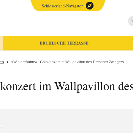
Schlösserland-Navigator
D
BRÜHLSCHE TERRASSE
gen
»Winterträume« - Galakonzert im Wallpavillon des Dresdner Zwingers
konzert im Wallpavillon de
hr