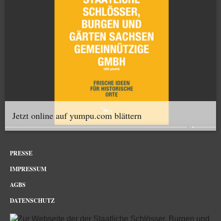
Jetzt online auf yumpu.com blättern
PRESSE
IMPRESSUM
AGBS
DATENSCHUTZ