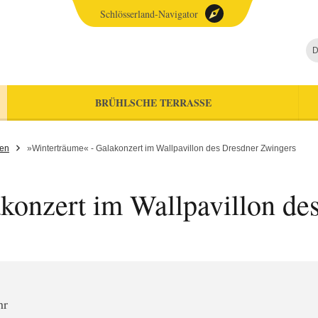
Schlösserland-Navigator
D
BRÜHLSCHE TERRASSE
gen
»Winterträume« - Galakonzert im Wallpavillon des Dresdner Zwingers
konzert im Wallpavillon de
hr