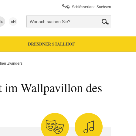
Schlösserland Sachsen
E
EN
DRESDNER STALLHOF
sdner Zwingers
t im Wallpavillon des