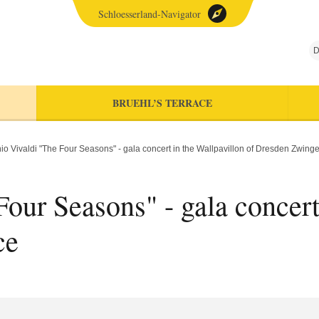
Schloesserland-Navigator
D
BRUEHL’S TERRACE
io Vivaldi "The Four Seasons" - gala concert in the Wallpavillon of Dresden Zwing
our Seasons" - gala concert
ce