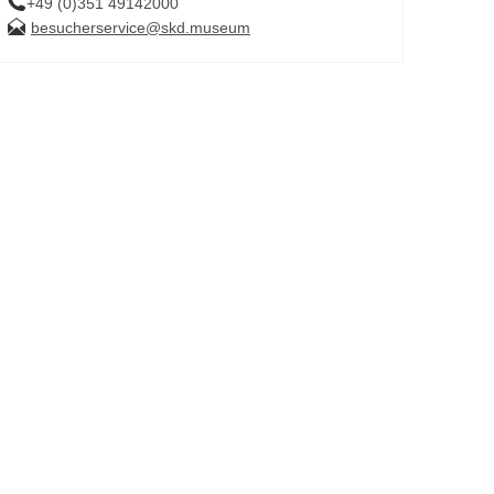
+49 (0)351 49142000
besucherservice@skd.museum